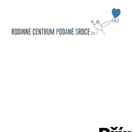
Rodinné
centrum
Podané
srdce
z.s.