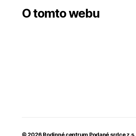
O tomto webu
© 2026
Rodinné centrum Podané srdce z.s.