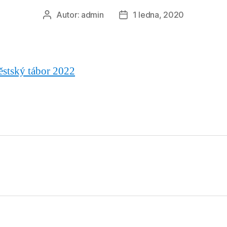
Autor:
admin
1 ledna, 2020
Autor
Datum
příspěvku
příspěvku
ěstský tábor 2022