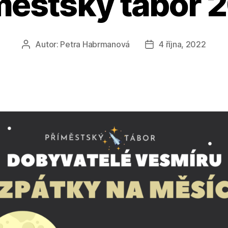
městský tábor 
Autor:
Petra Habrmanová
4 října, 2022
Autor
Datum
příspěvku
příspěvku