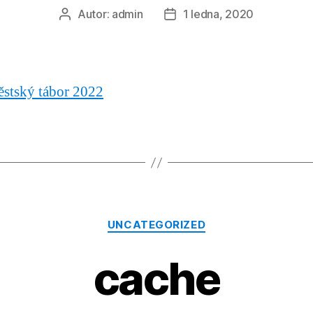
Autor:
admin
1 ledna, 2020
Autor
Datum
příspěvku
příspěvku
ěstský tábor 2022
Rubriky
UNCATEGORIZED
cache