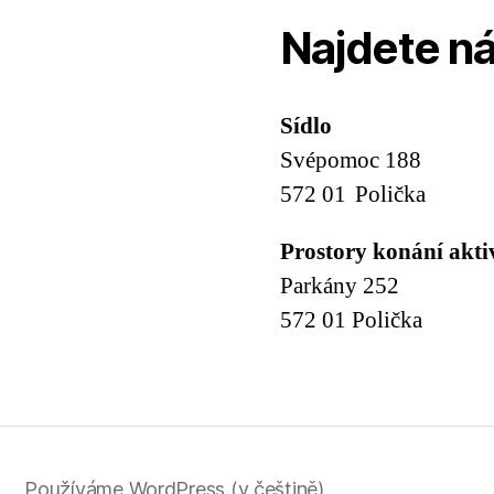
Najdete n
Sídlo
Svépomoc 188
572 01 Polička
Prostory konání akti
Parkány 252
572 01 Polička
Používáme WordPress (v češtině)